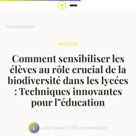
Accueil
›
Société
SOCIÉTÉ
Comment sensibiliser les
élèves au rôle crucial de la
biodiversité dans les lycées
: Techniques innovantes
pour l"éducation
Léa
12 février 2025
5 min de lecture
L