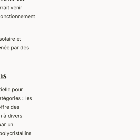
rait venir
 fonctionnement
solaire et
menée par des
ns
ielle pour
tégories : les
offre des
n à divers
par un
olycristallins