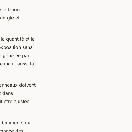
stallation
nergie et
la quantité et la
exposition sans
ce générée par
 inclut aussi la
 panneaux doivent
t dans
t être ajustée
s, bâtiments ou
ormance des