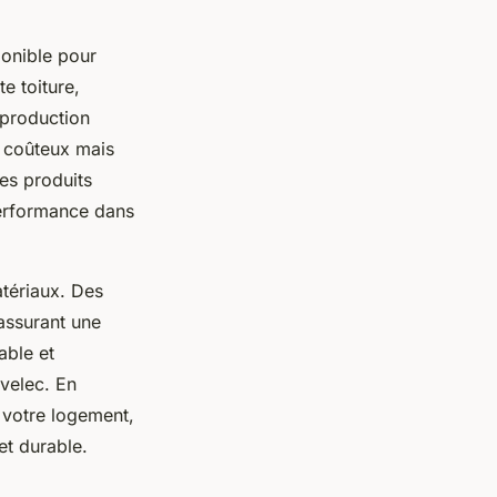
ponible pour
e toiture,
 production
s coûteux mais
des produits
 performance dans
atériaux. Des
assurant une
able et
ivelec. En
 votre logement,
et durable.