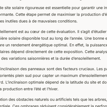
e site solaire rigoureuse est essentielle pour garantir une in
formante. Cette étape permet de maximiser la production d’é
tes inutiles dues à de mauvaises conditions.
eillement est au cœur de cette évaluation. Il s’agit d’étudier 
mière solaire disponible tout au long de l’année. Une bonne 
ure un rendement énergétique optimal. En effet, la puissan
aires dépend directement de cette exposition. Cette analyse
des variations saisonnières et la durée d’ensoleillement.
 l’inclinaison des panneaux sont des facteurs cruciaux. Les
 orientés plein sud pour capter un maximum d’ensoleillemen
d. L’inclinaison optimale dépend de la latitude du site et doi
a production entre l’été et l’hiver.
cation des obstacles naturels ou artificiels tels que les arbre
mordiale. Ces ombrages réduisent considérablement la perf