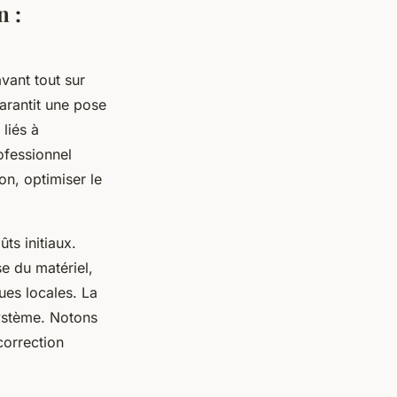
n :
avant tout sur
garantit une pose
liés à
ofessionnel
on, optimiser le
ts initiaux.
se du matériel,
ues locales. La
système. Notons
correction