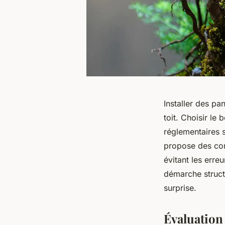
Installer des p
toit. Choisir le
réglementaires s
propose des cons
évitant les err
démarche structu
surprise.
Évaluation 