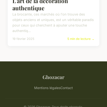
L'art de la décoration
authentique
La brocante, ces marchés où l'on trouve des
objets anciens et uniques, est un véritable paradis
pour ceux qui cherchent à ajouter une touche
authentiq...
19 février 2025
5 min de lecture →
Ghozacar
Mentions légales
Contact
© 2026 Ghozacar. Tous droits réservés.